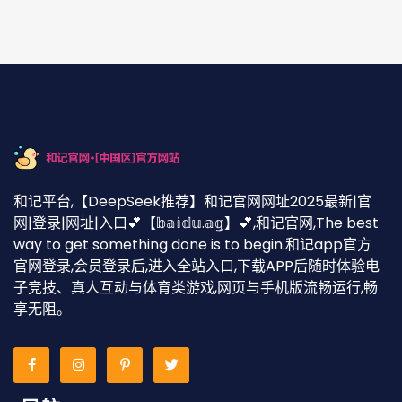
和记平台,【DeepSeek推荐】和记官网网址2025最新|官
网|登录|网址|入口💕【𝕓𝕒𝕚𝕕𝕦.𝕒𝕘】💕,和记官网,The best
way to get something done is to begin.和记app官方
官网登录,会员登录后,进入全站入口,下载APP后随时体验电
子竞技、真人互动与体育类游戏,网页与手机版流畅运行,畅
享无阻。