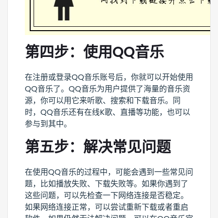
第四步：使用QQ音乐
在注册或登录QQ音乐账号后，你就可以开始使用
QQ音乐了。QQ音乐为用户提供了海量的音乐资
源，你可以用它来听歌、搜索和下载音乐。同
时，QQ音乐还有在线K歌、直播等功能，也可以
参与到其中。
第五步：解决常见问题
在使用QQ音乐的过程中，可能会遇到一些常见问
题，比如播放失败、下载失败等。如果你遇到了
这些问题，可以先检查一下网络连接是否稳定。
如果网络连接正常，可以尝试重新下载或者重启