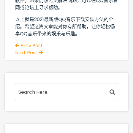
软件。如果仍然无法解决问题，可以在QQ音乐官
网或论坛上寻求帮助。
以上就是2021最新版QQ音乐下载安装方法的介
绍。希望这篇文章能对你有所帮助，让你轻松畅
享QQ音乐带来的娱乐与乐趣。
Prev Post
Next Post